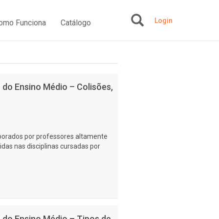
Login
omo Funciona
Catálogo
+
no do Ensino Médio – Colisões,
laborados por professores altamente
idas nas disciplinas cursadas por
no do Ensino Médio – Tipos de