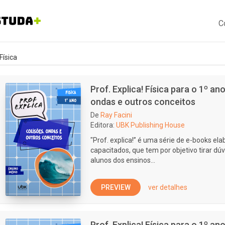
C
Física
Prof. Explica! Física para o 1º a
ondas e outros conceitos
De
Ray Facini
Editora:
UBK Publishing House
"Prof. explica!” é uma série de e-books e
capacitados, que tem por objetivo tirar dúv
alunos dos ensinos...
PREVIEW
ver detalhes
Prof. Explica! Física para o 1º a