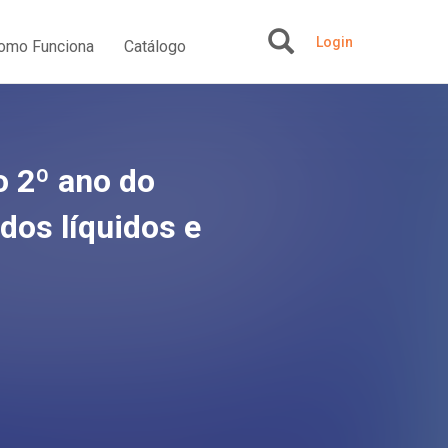
Login
omo Funciona
Catálogo
+
 o 2º ano do
dos líquidos e