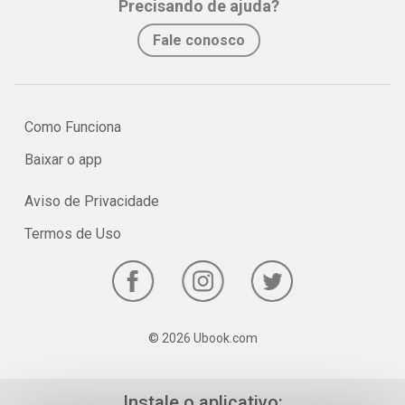
Precisando de ajuda?
No e-book "Prof. explica!” Física para o 2º ano do Ensino Médio
Fale conosco
serão vistos pontos relevantes sobre a eletricidade e
eletrodinâmica!
Como Funciona
Baixar o app
Aviso de Privacidade
Termos de Uso
© 2026 Ubook.com
Instale o aplicativo: