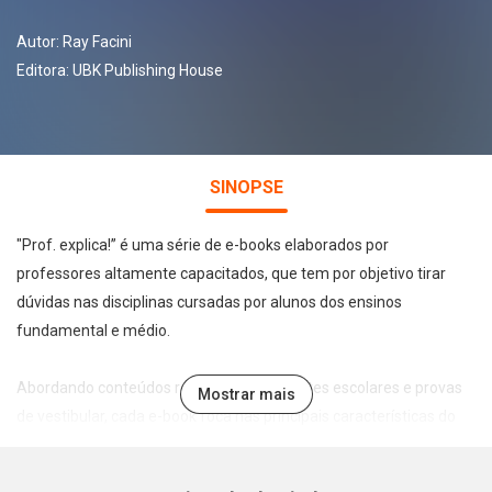
Autor:
Ray Facini
Editora:
UBK Publishing House
SINOPSE
"Prof. explica!” é uma série de e-books elaborados por
professores altamente capacitados, que tem por objetivo tirar
dúvidas nas disciplinas cursadas por alunos dos ensinos
fundamental e médio.
Abordando conteúdos recorrentes em testes escolares e provas
Mostrar mais
de vestibular, cada e-book foca nas principais características do
tema abordado de forma leve, direta e didática, permitindo a
assimilação e fixação do conteúdo pelo estudante.