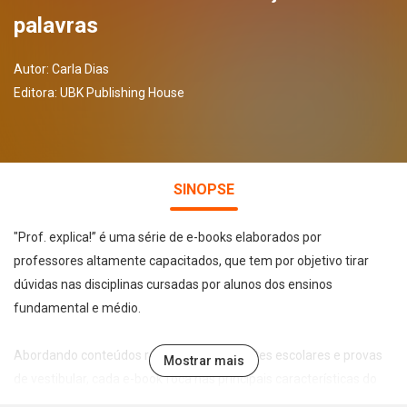
palavras
Autor:
Carla Dias
Editora:
UBK Publishing House
SINOPSE
"Prof. explica!” é uma série de e-books elaborados por
professores altamente capacitados, que tem por objetivo tirar
dúvidas nas disciplinas cursadas por alunos dos ensinos
fundamental e médio.
Abordando conteúdos recorrentes em testes escolares e provas
Mostrar mais
de vestibular, cada e-book foca nas principais características do
tema abordado de forma leve, direta e didática, permitindo a