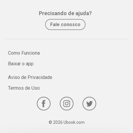
assimilação e fixação do conteúdo pelo estudante.
Precisando de ajuda?
No e-book "Prof. explica!” Português para o 1º ano do Ensino
Fale conosco
Médio serão vistos pontos relevantes sobre os processos de
formação de palavras!
Como Funciona
Baixar o app
Aviso de Privacidade
Termos de Uso
© 2026 Ubook.com