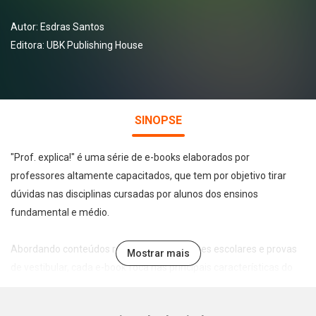
Autor:
Esdras Santos
Editora:
UBK Publishing House
SINOPSE
"Prof. explica!" é uma série de e-books elaborados por
professores altamente capacitados, que tem por objetivo tirar
dúvidas nas disciplinas cursadas por alunos dos ensinos
fundamental e médio.
Abordando conteúdos recorrentes em testes escolares e provas
Mostrar mais
de vestibular, cada e-book foca nas principais características do
tema abordado de forma leve, direta e didática, permitindo a
assimilação e fixação do conteúdo pelo estudante.