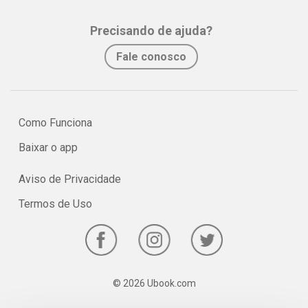
assimilação e fixação do conteúdo pelo estudante.
Precisando de ajuda?
No e-book "Prof. explica!” Matemática para o 2º ano do Ensino
Fale conosco
Médio serão vistos os principais pontos sobre o Triângulo na
geometria!
Como Funciona
Baixar o app
Aviso de Privacidade
Termos de Uso
© 2026 Ubook.com