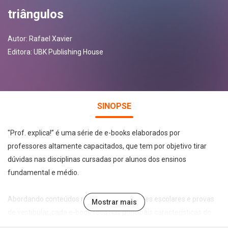
triângulos
Autor:
Rafael Xavier
Editora:
UBK Publishing House
SINOPSE
"Prof. explica!” é uma série de e-books elaborados por
professores altamente capacitados, que tem por objetivo tirar
dúvidas nas disciplinas cursadas por alunos dos ensinos
fundamental e médio.
Abordando conteúdos recorrentes em testes escolares e provas
Mostrar mais
de vestibular, cada e-book foca nas principais características do
tema abordado de forma leve, direta e didática, permitindo a