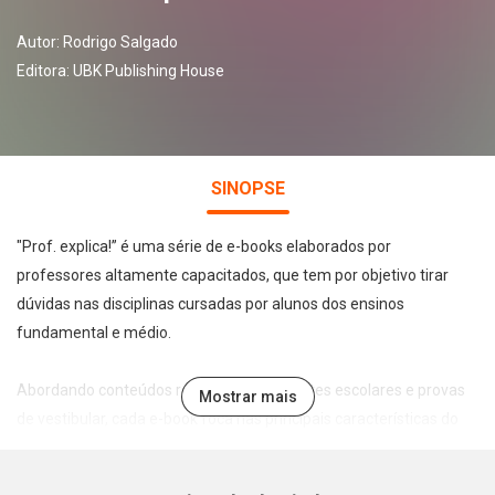
Autor:
Rodrigo Salgado
Editora:
UBK Publishing House
SINOPSE
"Prof. explica!” é uma série de e-books elaborados por
professores altamente capacitados, que tem por objetivo tirar
dúvidas nas disciplinas cursadas por alunos dos ensinos
fundamental e médio.
Abordando conteúdos recorrentes em testes escolares e provas
Mostrar mais
de vestibular, cada e-book foca nas principais características do
tema abordado de forma leve, direta e didática, permitindo a
assimilação e fixação do conteúdo pelo estudante.