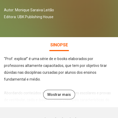
Autor:
Monique Saraiva Leitão
Editora:
UBK Publishing House
SINOPSE
"Prof. explica!” é uma série de e-books elaborados por
professores altamente capacitados, que tem por objetivo tirar
dúvidas nas disciplinas cursadas por alunos dos ensinos
fundamental e médio.
Abordando conteúdos recorrentes em testes escolares e provas
Mostrar mais
de vestibular, cada e-book foca nas principais características do
tema abordado de forma leve, direta e didática, permitindo a
assimilação e fixação do conteúdo pelo estudante.