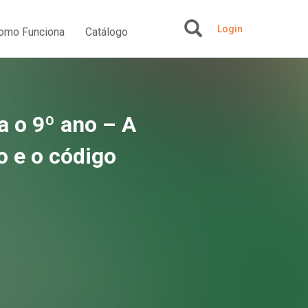
Login
omo Funciona
Catálogo
+
ra o 9º ano – A
o e o código