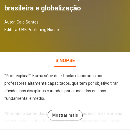
brasileira e globalização
Autor:
Caio Santos
Editora:
UBK Publishing House
SINOPSE
"Prof. explica!” é uma série de e-books elaborados por
professores altamente capacitados, que tem por objetivo tirar
dúvidas nas disciplinas cursadas por alunos dos ensinos
fundamental e médio.
Abordando conteúdos recorrentes em testes escolares e provas
Mostrar mais
de vestibular, cada e-book foca nas principais características do
tema abordado de forma leve, direta e didática, permitindo a