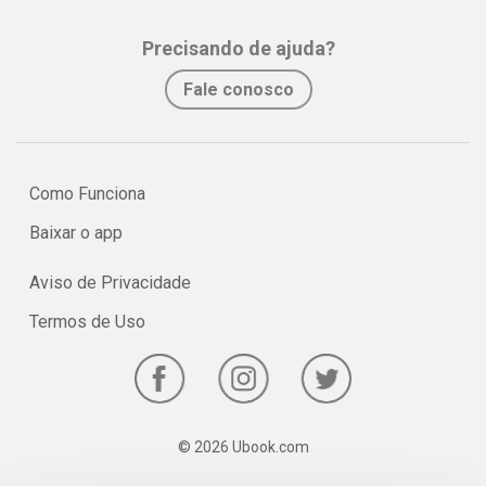
assimilação e fixação do conteúdo pelo estudante.
Precisando de ajuda?
No e-book "Prof. explica!” Geografia para o 2º ano do Ensino Médio
Fale conosco
serão vistos os principais pontos e características sobre
geopolítica brasileira e a globalização!
Como Funciona
Baixar o app
Aviso de Privacidade
Termos de Uso
© 2026 Ubook.com