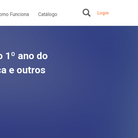
Login
omo Funciona
Catálogo
+
 o 1º ano do
a e outros