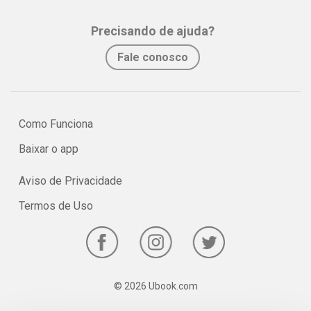
assimilação e fixação do conteúdo pelo estudante.
Precisando de ajuda?
No e-book "Prof. explica!” História para o 2º ano do Ensino Médio
Fale conosco
serão vistos os principais pontos e características do período
histórico conhecido como Segundo Reinado no Brasil.
Como Funciona
Baixar o app
Aviso de Privacidade
Termos de Uso
© 2026 Ubook.com