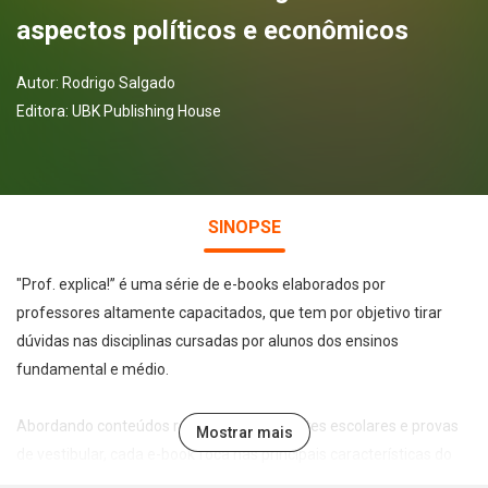
aspectos políticos e econômicos
Autor:
Rodrigo Salgado
Editora:
UBK Publishing House
SINOPSE
"Prof. explica!” é uma série de e-books elaborados por
professores altamente capacitados, que tem por objetivo tirar
dúvidas nas disciplinas cursadas por alunos dos ensinos
fundamental e médio.
Abordando conteúdos recorrentes em testes escolares e provas
Mostrar mais
de vestibular, cada e-book foca nas principais características do
tema abordado de forma leve, direta e didática, permitindo a