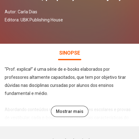
Autor:
Carla Dias
Editora:
UBK Publishing House
SINOPSE
"Prof. explica!” é uma série de e-books elaborados por
professores altamente capacitados, que tem por objetivo tirar
dúvidas nas disciplinas cursadas por alunos dos ensinos
fundamental e médio.
Abordando conteúdos recorrentes em testes escolares e provas
Mostrar mais
de vestibular, cada e-book foca nas principais características do
tema abordado de forma leve, direta e didática, permitindo a
assimilação e fixação do conteúdo pelo estudante.