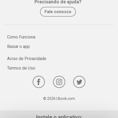
Precisando de ajuda?
No e-book "Prof. explica!” Português para o 6º ano serão vistos
Fale conosco
pontos relevantes sobre o uso dos advérbios, das preposições e
das conjunções!
Como Funciona
Baixar o app
Aviso de Privacidade
Termos de Uso
© 2026 Ubook.com
Instale o aplicativo: