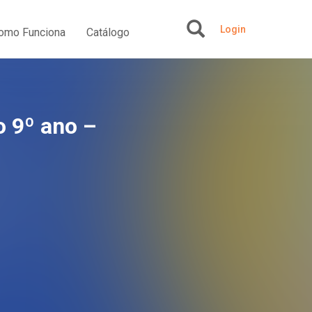
Login
omo Funciona
Catálogo
+
 o 9º ano –