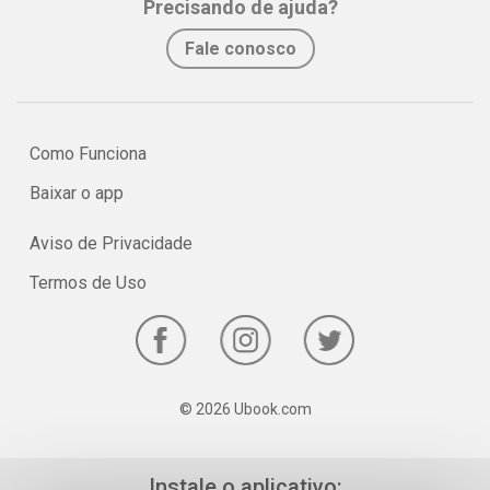
Precisando de ajuda?
No e-book “Prof. explica!” Química para o 3º ano do Ensino Médio
Fale conosco
serão vistos os principais pontos sobre Isomeria!
Como Funciona
Baixar o app
Aviso de Privacidade
Termos de Uso
© 2026 Ubook.com
Instale o aplicativo: