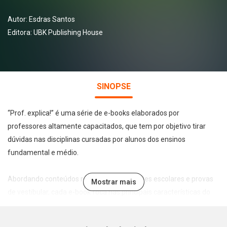
Autor:
Esdras Santos
Editora:
UBK Publishing House
SINOPSE
“Prof. explica!” é uma série de e-books elaborados por
professores altamente capacitados, que tem por objetivo tirar
dúvidas nas disciplinas cursadas por alunos dos ensinos
fundamental e médio.
Abordando conteúdos recorrentes em testes escolares e provas
Mostrar mais
de vestibular, cada e-book foca nas principais características do
tema abordado de forma leve, direta e didática, permitindo a
assimilação e fixação do conteúdo pelo estudante.