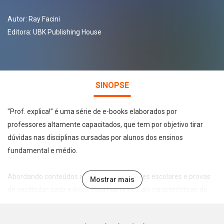
Autor:
Ray Facini
Editora:
UBK Publishing House
SINOPSE
"Prof. explica!” é uma série de e-books elaborados por
professores altamente capacitados, que tem por objetivo tirar
dúvidas nas disciplinas cursadas por alunos dos ensinos
fundamental e médio.
Abordando conteúdos recorrentes em testes escolares e provas
Mostrar mais
de vestibular, cada e-book foca nas principais características do
tema abordado de forma leve, direta e didática, permitindo a
assimilação e fixação do conteúdo pelo estudante.