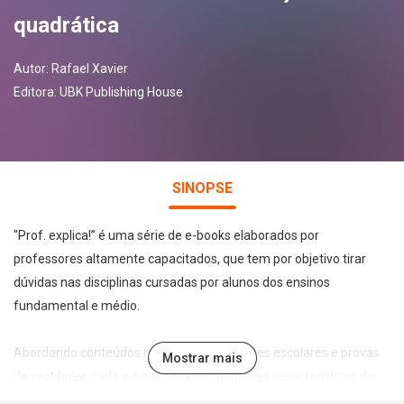
quadrática
Autor:
Rafael Xavier
Editora:
UBK Publishing House
SINOPSE
"Prof. explica!” é uma série de e-books elaborados por
professores altamente capacitados, que tem por objetivo tirar
dúvidas nas disciplinas cursadas por alunos dos ensinos
fundamental e médio.
Abordando conteúdos recorrentes em testes escolares e provas
Mostrar mais
de vestibular, cada e-book foca nas principais características do
tema abordado de forma leve, direta e didática, permitindo a