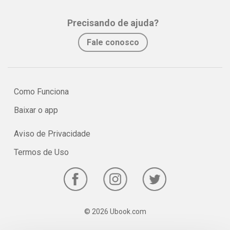
assimilação e fixação do conteúdo pelo estudante.
Precisando de ajuda?
No e-book "Prof. explica!” Matemática para o 1º ano do Ensino
Fale conosco
Médio serão vistos os principais pontos sobre as Funções
quadráticas.
Como Funciona
Baixar o app
Aviso de Privacidade
Termos de Uso
© 2026 Ubook.com