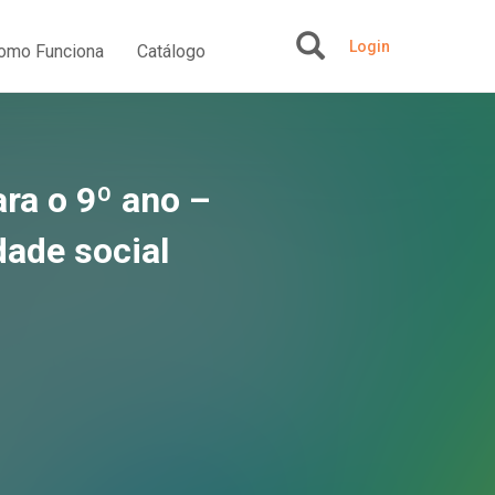
Login
omo Funciona
Catálogo
+
ara o 9º ano –
dade social