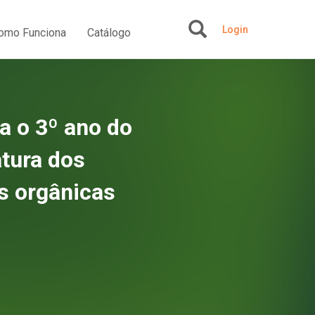
Login
omo Funciona
Catálogo
+
ra o 3º ano do
tura dos
s orgânicas