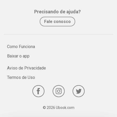
assimilação e fixação do conteúdo pelo estudante.
Precisando de ajuda?
No e-book "Prof. explica!” Ciências para o 6º ano serão vistos os
Fale conosco
principais pontos sobre os nossos sentidos!
Como Funciona
Baixar o app
Aviso de Privacidade
Termos de Uso
© 2026 Ubook.com