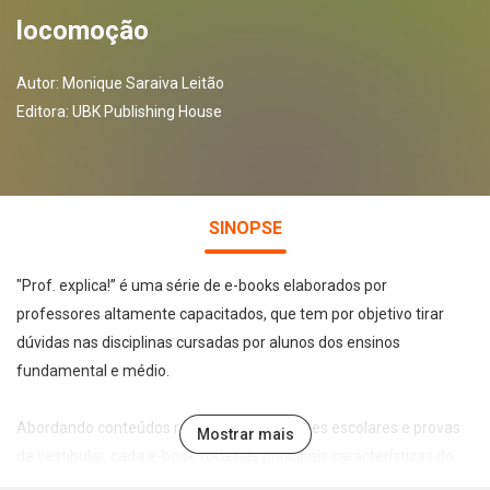
locomoção
Autor:
Monique Saraiva Leitão
Editora:
UBK Publishing House
SINOPSE
"Prof. explica!” é uma série de e-books elaborados por
professores altamente capacitados, que tem por objetivo tirar
dúvidas nas disciplinas cursadas por alunos dos ensinos
fundamental e médio.
Abordando conteúdos recorrentes em testes escolares e provas
Mostrar mais
de vestibular, cada e-book foca nas principais características do
tema abordado de forma leve, direta e didática, permitindo a