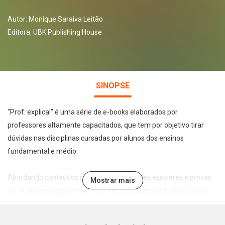
Autor:
Monique Saraiva Leitão
Editora:
UBK Publishing House
SINOPSE
"Prof. explica!” é uma série de e-books elaborados por
professores altamente capacitados, que tem por objetivo tirar
dúvidas nas disciplinas cursadas por alunos dos ensinos
fundamental e médio.
Abordando conteúdos recorrentes em testes escolares e provas
Mostrar mais
de vestibular, cada e-book foca nas principais características do
tema abordado de forma leve, direta e didática, permitindo a
assimilação e fixação do conteúdo pelo estudante.