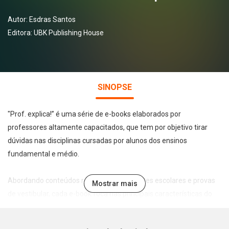
Autor:
Esdras Santos
Editora:
UBK Publishing House
SINOPSE
"Prof. explica!” é uma série de e-books elaborados por
professores altamente capacitados, que tem por objetivo tirar
dúvidas nas disciplinas cursadas por alunos dos ensinos
fundamental e médio.
Abordando conteúdos recorrentes em testes escolares e provas
Mostrar mais
de vestibular, cada e-book foca nas principais características do
tema abordado de forma leve, direta e didática, permitindo a
assimilação e fixação do conteúdo pelo estudante.