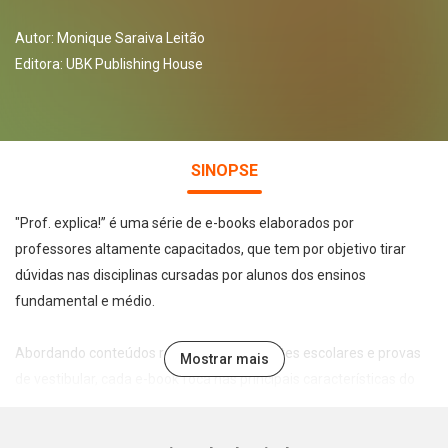
Autor:
Monique Saraiva Leitão
Editora:
UBK Publishing House
SINOPSE
"Prof. explica!” é uma série de e-books elaborados por
professores altamente capacitados, que tem por objetivo tirar
dúvidas nas disciplinas cursadas por alunos dos ensinos
fundamental e médio.
Abordando conteúdos recorrentes em testes escolares e provas
Mostrar mais
de vestibular, cada e-book foca nas principais características do
tema abordado de forma leve, direta e didática, permitindo a
assimilação e fixação do conteúdo pelo estudante.