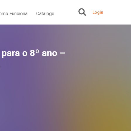
Login
omo Funciona
Catálogo
+
 para o 8º ano –
s