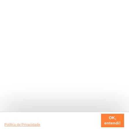
Usamos cookies em nosso site, para fazer a sua experiência
OK,
ser sempre incrível. Quer saber mais da nossa
entendi!
Política de Privacidade
?