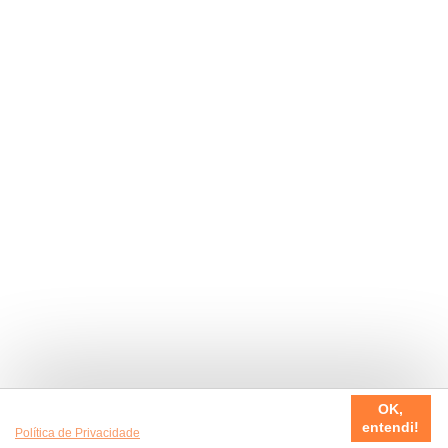
Usamos cookies em nosso site, para fazer a sua experiência
OK,
ser sempre incrível. Quer saber mais da nossa
entendi!
Política de Privacidade
?