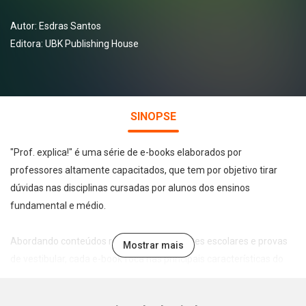
Autor:
Esdras Santos
Editora:
UBK Publishing House
SINOPSE
"Prof. explica!" é uma série de e-books elaborados por
professores altamente capacitados, que tem por objetivo tirar
dúvidas nas disciplinas cursadas por alunos dos ensinos
fundamental e médio.
Abordando conteúdos recorrentes em testes escolares e provas
Mostrar mais
de vestibular, cada e-book foca nas principais características do
tema abordado de forma leve, direta e didática, permitindo a
assimilação e fixação do conteúdo pelo estudante.