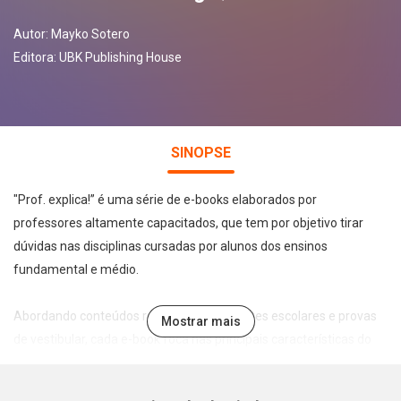
Autor:
Mayko Sotero
Editora:
UBK Publishing House
SINOPSE
"Prof. explica!” é uma série de e-books elaborados por
professores altamente capacitados, que tem por objetivo tirar
dúvidas nas disciplinas cursadas por alunos dos ensinos
fundamental e médio.
Abordando conteúdos recorrentes em testes escolares e provas
Mostrar mais
de vestibular, cada e-book foca nas principais características do
tema abordado de forma leve, direta e didática, permitindo a
assimilação e fixação do conteúdo pelo estudante.