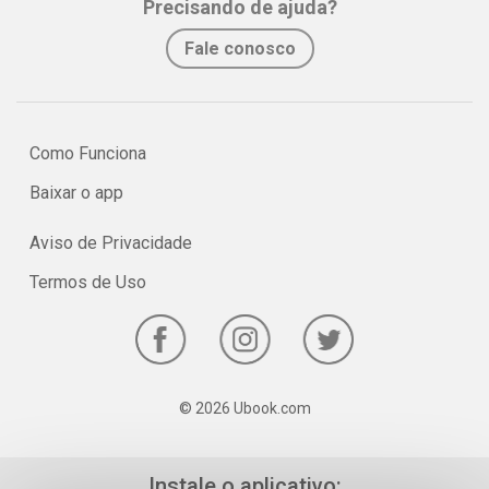
Precisando de ajuda?
No e-book "Prof. explica!” Inglês para o 1º ano do Ensino Médio
Fale conosco
serão vistos os principais pontos sobre o uso das chamadas Tag
Questions.
Como Funciona
Baixar o app
Aviso de Privacidade
Termos de Uso
© 2026 Ubook.com
Instale o aplicativo: